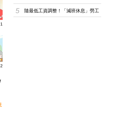
巴黎時尚週」 ..
5
隨最低工資調整！「減班休息」勞工
再充電訓練津貼再..
1
2