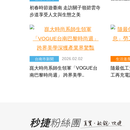
初春時節遊臺南 走訪關子嶺碧雲寺
步道享受人文與生態之美
2026.02.02
台南市新聞
生活溫
崑大時尚系師生領軍「VOGUE台
隨最低工
南巴黎時尚週」 跨界美學..
工再充電
秒捷
粉絲團