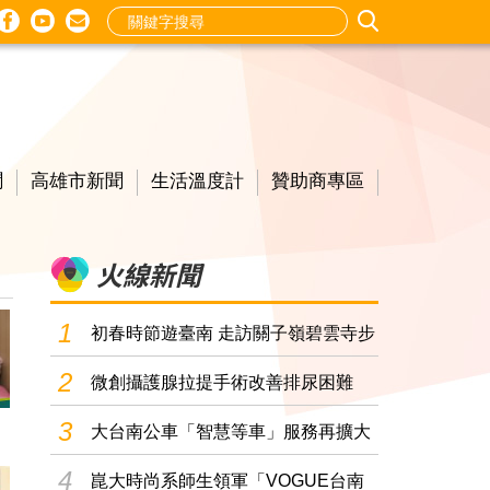
mail
尋
聞
高雄市新聞
生活溫度計
贊助商專區
火線新聞
1
初春時節遊臺南 走訪關子嶺碧雲寺步
道享受人文與..
2
微創攝護腺拉提手術改善排尿困難
3
大台南公車「智慧等車」服務再擴大
即日起市區公車..
4
崑大時尚系師生領軍「VOGUE台南