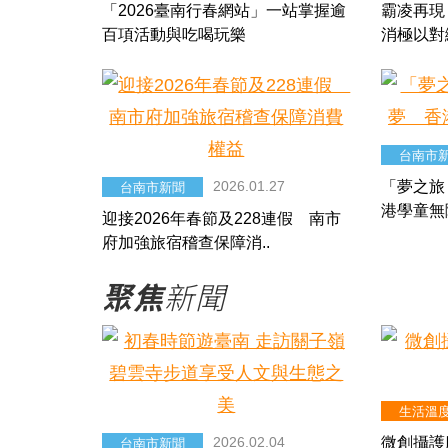
「2026臺南行春網站」一站掌握逾
霸凌再現
百項活動與吃喝玩樂
消極以對
台南市
2026.01.27
「夢之旅
台南市新聞
港學童無
迎接2026年春節及228連假 南市
府加強旅宿稽查保障消..
聚焦
新聞
生活溫
2026.02.04
微創攝護
台南市新聞