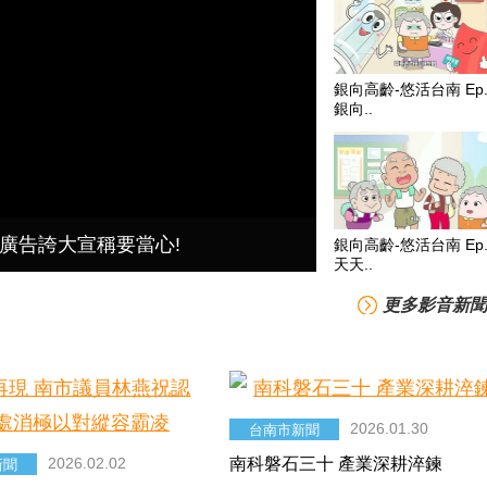
銀向高齡-悠活台南 Ep.
銀向..
廣告誇大宣稱要當心!
銀向高齡-悠活台南 Ep.
天天..
更多影音新聞
2026.01.30
台南市新聞
2026.02.02
南科磐石三十 產業深耕淬鍊
新聞