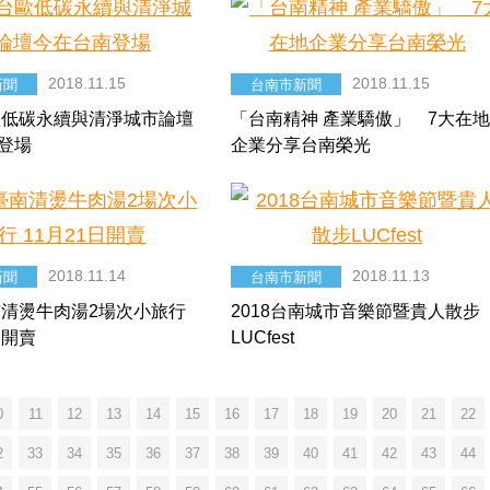
2018.11.15
2018.11.15
新聞
台南市新聞
台歐低碳永續與清淨城市論壇
「台南精神 產業驕傲」 7大在
登場
企業分享台南榮光
2018.11.14
2018.11.13
新聞
台南市新聞
臺南清燙牛肉湯2場次小旅行
2018台南城市音樂節暨貴人散步
日開賣
LUCfest
0
11
12
13
14
15
16
17
18
19
20
21
22
2
33
34
35
36
37
38
39
40
41
42
43
44