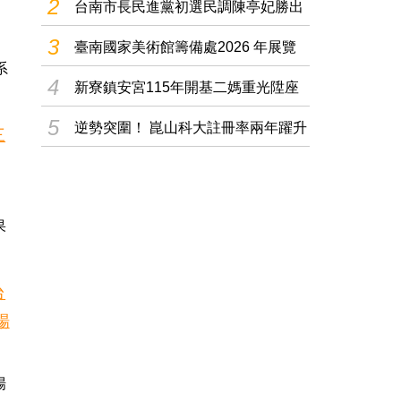
2
台南市長民進黨初選民調陳亭妃勝出
黨內推崇林..
3
臺南國家美術館籌備處2026 年展覽
系
規劃
4
新寮鎮安宮115年開基二媽重光陞座
會香遶境..
5
逆勢突圍！ 崑山科大註冊率兩年躍升
8.4% 辦學..
果
場