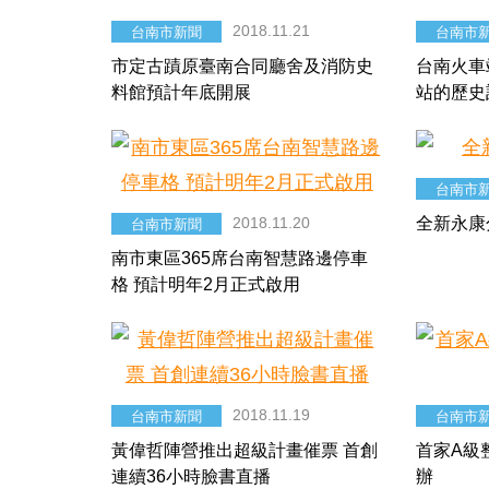
2018.11.21
台南市新聞
台南市
市定古蹟原臺南合同廳舍及消防史
台南火車
料館預計年底開展
站的歷史
台南市
2018.11.20
全新永康
台南市新聞
南市東區365席台南智慧路邊停車
格 預計明年2月正式啟用
2018.11.19
台南市新聞
台南市
黃偉哲陣營推出超級計畫催票 首創
首家A級
連續36小時臉書直播
辦