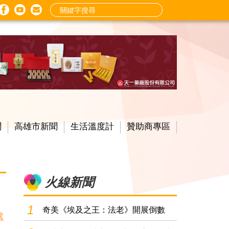
mail
尋
聞
高雄市新聞
生活溫度計
贊助商專區
火線新聞
1
奇美《埃及之王：法老》開展倒數
親子導覽解密古文..